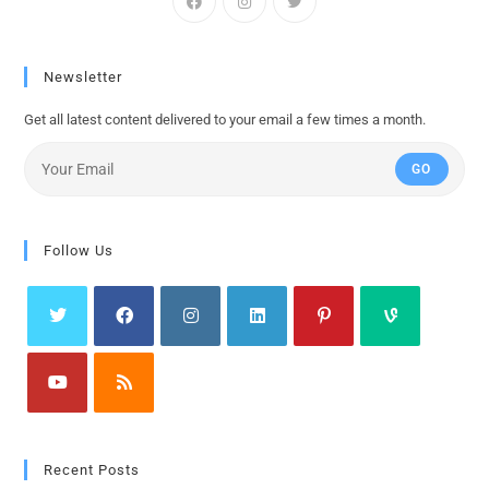
Newsletter
Get all latest content delivered to your email a few times a month.
GO
Follow Us
Recent Posts